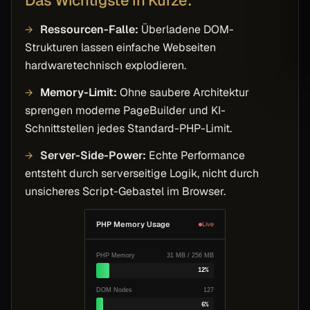
Das Wichtigste in Kürze
Landet direkt bei Michael.
Ressourcen-Falle:
Überladene DOM-
AB DIE POST!
Strukturen lassen einfache Webseiten
hardwaretechnisch explodieren.
Memory-Limit:
Ohne saubere Architektur
sprengen moderne PageBuilder und KI-
Schnittstellen jedes Standard-PHP-Limit.
Server-Side-Power:
Echte Performance
entsteht durch serverseitige Logik, nicht durch
unsicheres Script-Gebastel im Browser.
PHP Memory Usage
Live
PHP Memory
31 MB / 256 MB
12%
DOM Nodes
127
6%