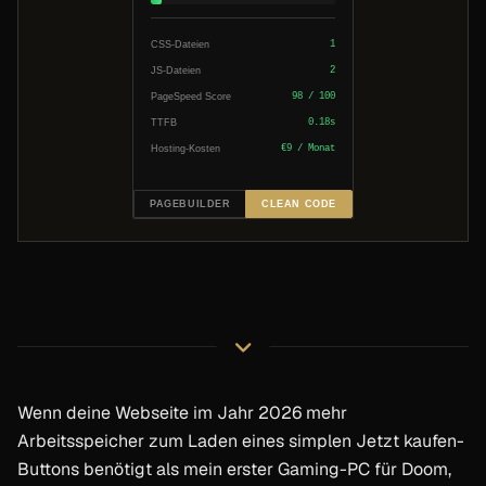
CSS-Dateien
1
JS-Dateien
2
PageSpeed Score
98 / 100
TTFB
0.18s
Hosting-Kosten
€9 / Monat
PAGEBUILDER
CLEAN CODE
Wenn deine Webseite im Jahr 2026 mehr
Arbeitsspeicher zum Laden eines simplen Jetzt kaufen-
Buttons benötigt als mein erster Gaming-PC für Doom,
Einleitung